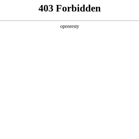
产品及服务
行业解决方案
合作伙伴
投资者关系
om尊龙问学
智算基础设施
算力调度加速